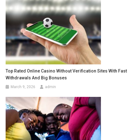
Top Rated Online Casino Without Verification Sites With Fast
Withdrawals And Big Bonuses
March 9, 2026
admin