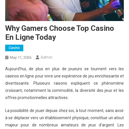
Why Gamers Choose Top Casino
En Ligne Today
Casino
Admin
May 11, 2026
Aujourd’hui, de plus en plus de joueurs se tournent vers les
casinos en ligne pour vivre une expérience de jeu enrichissante et
divertissante. Plusieurs raisons expliquent ce phénomène
croissant, notamment la commodité, la diversité des jeux et les
offres promotionnelles attractives.
La possibilité de jouer depuis chez soi, à tout moment, sans avoir
à se déplacer vers un établissement physique, constitue un atout
majeur pour de nombreux amateurs de jeux d’argent. Les