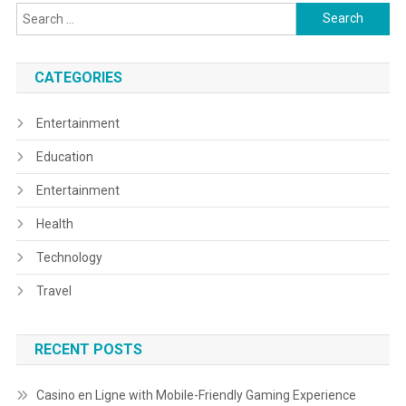
Search
for:
CATEGORIES
Entertainment
Education
Entertainment
Health
Technology
Travel
RECENT POSTS
Casino en Ligne with Mobile-Friendly Gaming Experience