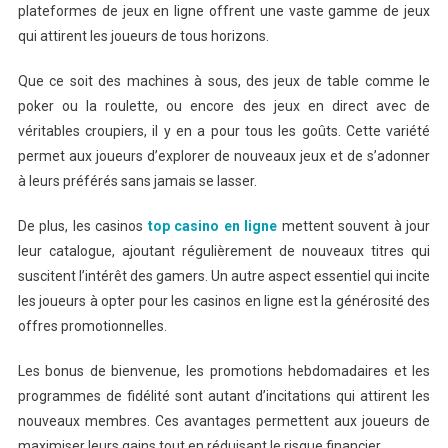
plateformes de jeux en ligne offrent une vaste gamme de jeux
qui attirent les joueurs de tous horizons.
Que ce soit des machines à sous, des jeux de table comme le
poker ou la roulette, ou encore des jeux en direct avec de
véritables croupiers, il y en a pour tous les goûts. Cette variété
permet aux joueurs d’explorer de nouveaux jeux et de s’adonner
à leurs préférés sans jamais se lasser.
De plus, les casinos
top casino en ligne
mettent souvent à jour
leur catalogue, ajoutant régulièrement de nouveaux titres qui
suscitent l’intérêt des gamers. Un autre aspect essentiel qui incite
les joueurs à opter pour les casinos en ligne est la générosité des
offres promotionnelles.
Les bonus de bienvenue, les promotions hebdomadaires et les
programmes de fidélité sont autant d’incitations qui attirent les
nouveaux membres. Ces avantages permettent aux joueurs de
maximiser leurs gains tout en réduisant le risque financier.