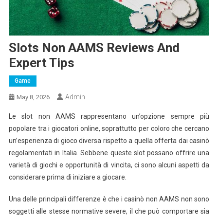
Slots Non AAMS Reviews And
Expert Tips
Game
Admin
May 8, 2026
Le slot non AAMS rappresentano un’opzione sempre più
popolare tra i giocatori online, soprattutto per coloro che cercano
un’esperienza di gioco diversa rispetto a quella offerta dai casinò
regolamentati in Italia. Sebbene queste slot possano offrire una
varietà di giochi e opportunità di vincita, ci sono alcuni aspetti da
considerare prima di iniziare a giocare.
Una delle principali differenze è che i casinò non AAMS non sono
soggetti alle stesse normative severe, il che può comportare sia