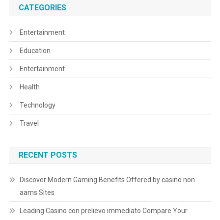
CATEGORIES
Entertainment
Education
Entertainment
Health
Technology
Travel
RECENT POSTS
Discover Modern Gaming Benefits Offered by casino non
aams Sites
Leading Casino con prelievo immediato Compare Your