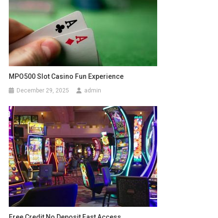
MPO500 Slot Casino Fun Experience
December 29, 2025
admin
Free Credit No Deposit Fast Access