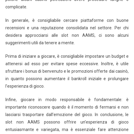
complicate.
In generale, è consigliabile cercare piattaforme con buone
recensioni e una reputazione consolidata nel settore. Per chi
desidera approcciarsi alle slot non AAMS, ci sono alcuni
suggerimenti utili da tenere a mente.
Prima di iniziare a giocare, è consigliabile impostare un budget e
attenersi ad esso per evitare spese eccessive. Inoltre, è utile
sfruttare i bonus di benvenuto e le promozioni offerte dai casinò,
in quanto possono aumentare il bankroll iniziale e prolungare
l’esperienza di gioco.
Infine, giocare in modo responsabile è fondamentale: è
importante riconoscere quando è il momento di fermarsi e non
lasciarsi trasportare dall’emozione del gioco. In conclusione, le
slot non AAMS possono offrire un’esperienza di gioco
entusiasmante e variegata, ma è essenziale fare attenzione