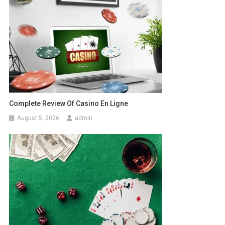
Complete Review Of Casino En Ligne
August 5, 2026
admin