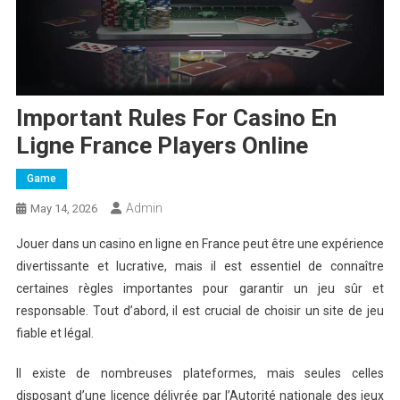
Important Rules For Casino En
Ligne France Players Online
Game
Admin
May 14, 2026
Jouer dans un casino en ligne en France peut être une expérience
divertissante et lucrative, mais il est essentiel de connaître
certaines règles importantes pour garantir un jeu sûr et
responsable. Tout d’abord, il est crucial de choisir un site de jeu
fiable et légal.
Il existe de nombreuses plateformes, mais seules celles
disposant d’une licence délivrée par l’Autorité nationale des jeux